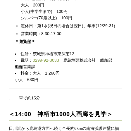
大人 200円
小人(中学生まで) 100円
シルバー(70歳以上) 100円
定休日：第1水(祝日の場合は翌日)、年末(12/29-31)
営業時間：8:30-17:00
＊遊覧船＊
住所：茨城県神栖市東深芝12
電話：
0299-92-3033
鹿島埠頭株式会社 船舶部
船舶営業課
料金：大人 1,260円
小人 630円
↓ 車で約15分
＜14:00 神栖市1000人画廊を見学＞
日川浜から鹿島港方面へ続く全長約6kmの南海浜護岸壁に描