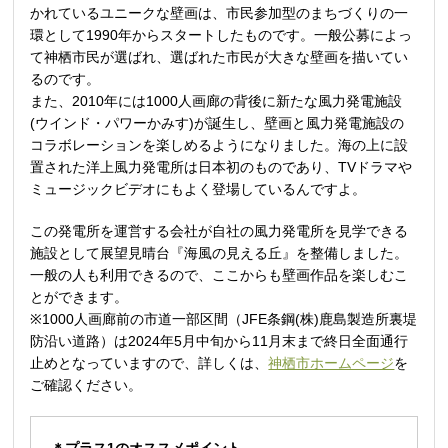
かれているユニークな壁画は、市民参加型のまちづくりの一
環として1990年からスタートしたものです。一般公募によっ
て神栖市民が選ばれ、選ばれた市民が大きな壁画を描いてい
るのです。
また、2010年には1000人画廊の背後に新たな風力発電施設
(ウインド・パワーかみす)が誕生し、壁画と風力発電施設の
コラボレーションを楽しめるようになりました。海の上に設
置された洋上風力発電所は日本初のものであり、TVドラマや
ミュージックビデオにもよく登場しているんですよ。
この発電所を運営する会社が自社の風力発電所を見学できる
施設として展望見晴台『海風の見える丘』を整備しました。
一般の人も利用できるので、ここからも壁画作品を楽しむこ
とができます。
※1000人画廊前の市道一部区間（JFE条鋼(株)鹿島製造所裏堤
防沿い道路）は2024年5月中旬から11月末まで終日全面通行
止めとなっていますので、詳しくは、
神栖市ホームページ
を
ご確認ください。