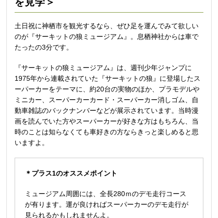
を見学＞
土日祝に神栖市を観光するなら、ぜひ足を運んでみて欲しい
のが『サーキットの狼ミュージアム』。息栖神社からは車で
たったの3分です。
『サーキットの狼ミュージアム』は、週刊少年ジャンプに
1975年から連載されていた『サーキットの狼』に登場したス
ーパーカーをテーマに、約20台の実物のほか、プラモデルや
ミニカー、スーパーカーカード・スーパーカー消しゴム、自
動車雑誌のバックナンバーなどが展示されています。当時漫
画を読んでいた方やスーパーカーが好きな方はもちろん、当
時のことは知らなくても車好きの方ならきっと楽しめると思
いますよ。
＊プラス1のオススメポイント
ミュージアム周囲には、全長280ｍのデモ走行コース
が有ります。運が良ければスーパーカーのデモ走行が
見られるかもしれませんよ。