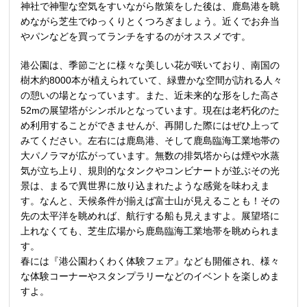
神社で神聖な空気をすいながら散策をした後は、鹿島港を眺
めながら芝生でゆっくりとくつろぎましょう。近くでお弁当
やパンなどを買ってランチをするのがオススメです。
港公園は、季節ごとに様々な美しい花が咲いており、南国の
樹木約8000本が植えられていて、緑豊かな空間が訪れる人々
の憩いの場となっています。また、近未来的な形をした高さ
52mの展望塔がシンボルとなっています。現在は老朽化のた
め利用することができませんが、再開した際にはぜひ上って
みてください。左右には鹿島港、そして鹿島臨海工業地帯の
大パノラマが広がっています。無数の排気塔からは煙や水蒸
気が立ち上り、規則的なタンクやコンビナートが並ぶその光
景は、まるで異世界に放り込まれたような感覚を味わえま
す。なんと、天候条件が揃えば富士山が見えることも！その
先の太平洋を眺めれば、航行する船も見えますよ。展望塔に
上れなくても、芝生広場から鹿島臨海工業地帯を眺められま
す。
春には『港公園わくわく体験フェア』なども開催され、様々
な体験コーナーやスタンプラリーなどのイベントを楽しめま
すよ。