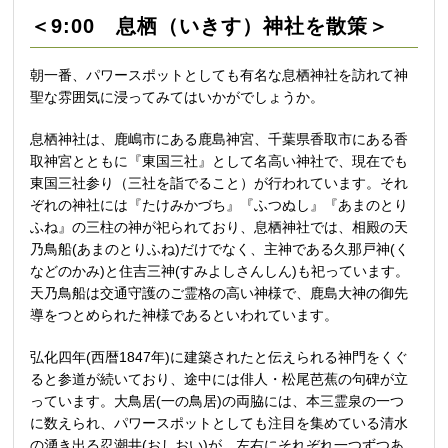
＜9:00 息栖（いきす）神社を散策＞
朝一番、パワースポットとしても有名な息栖神社を訪れて神
聖な雰囲気に浸ってみてはいかがでしょうか。
息栖神社は、鹿嶋市にある鹿島神宮、千葉県香取市にある香
取神宮とともに『東国三社』として名高い神社で、現在でも
東国三社参り（三社を詣でること）が行われています。それ
ぞれの神社には『たけみかづち』『ふつぬし』『あまのとり
ふね』の三柱の神が祀られており、息栖神社では、相殿の天
乃鳥船(あまのとりふね)だけでなく、主神である久那戸神(く
などのかみ)と住吉三神(すみよしさんしん)も祀っています。
天乃鳥船は交通守護のご霊格の高い神様で、鹿島大神の御先
導をつとめられた神様であるといわれています。
弘化四年(西暦1847年)に建築されたと伝えられる神門をくぐ
ると参道が続いており、途中には俳人・松尾芭蕉の句碑が立
っています。大鳥居(一の鳥居)の両脇には、本三霊泉の一つ
に数えられ、パワースポットとしても注目を集めている清水
の湧き出る忍潮井(おしおい)が、左右にそれぞれ一つずつあ