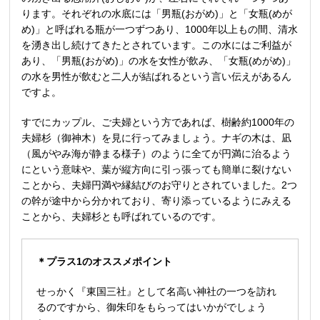
ります。それぞれの水底には「男瓶(おがめ)」と「女瓶(めが
め)」と呼ばれる瓶が一つずつあり、1000年以上もの間、清水
を湧き出し続けてきたとされています。この水にはご利益が
あり、「男瓶(おがめ)」の水を女性が飲み、「女瓶(めがめ)」
の水を男性が飲むと二人が結ばれるという言い伝えがあるん
ですよ。
すでにカップル、ご夫婦という方であれば、樹齢約1000年の
夫婦杉（御神木）を見に行ってみましょう。ナギの木は、凪
（風がやみ海が静まる様子）のように全てが円満に治るよう
にという意味や、葉が縦方向に引っ張っても簡単に裂けない
ことから、夫婦円満や縁結びのお守りとされていました。2つ
の幹が途中から分かれており、寄り添っているようにみえる
ことから、夫婦杉とも呼ばれているのです。
＊プラス1のオススメポイント
せっかく『東国三社』として名高い神社の一つを訪れ
るのですから、御朱印をもらってはいかがでしょう