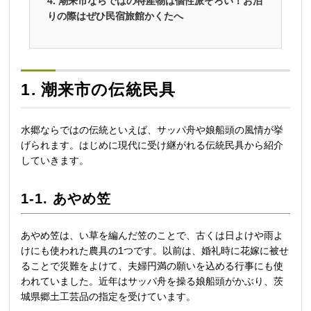
4. 潮来市ならではの特産物は個性派ぞろい！お泊
りの際はぜひ民宿旅館かくたへ
1. 潮来市の伝統民具
水郷ならではの伝統といえば、サッパ舟や娘船頭の風情が挙
げられます。はじめに現代に受け継がれる伝統民具から紹介
していきます。
1-1. あやめ笠
あやめ笠は、い草を編んだ笠のことで、古くは日よけや雨よ
けにも使われた農具の1つです。以前は、婚礼時に花嫁に被せ
ることで災難をよけて、夫婦円満の願いを込める行事にも使
われていました。近年はサッパ舟を操る娘船頭がかぶり、茨
城県郷土工芸品の指定を受けています。