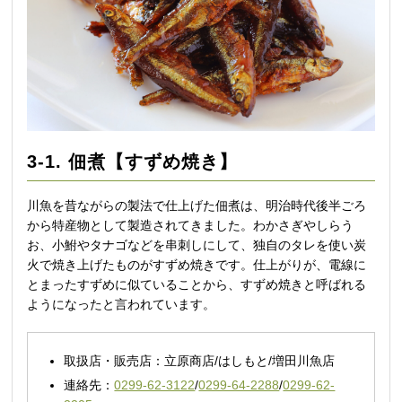
3-1. 佃煮【すずめ焼き】
川魚を昔ながらの製法で仕上げた佃煮は、明治時代後半ごろ
から特産物として製造されてきました。わかさぎやしらう
お、小鮒やタナゴなどを串刺しにして、独自のタレを使い炭
火で焼き上げたものがすずめ焼きです。仕上がりが、電線に
とまったすずめに似ていることから、すずめ焼きと呼ばれる
ようになったと言われています。
取扱店・販売店：立原商店/はしもと/増田川魚店
連絡先：
0299-62-3122
/
0299-64-2288
/
0299-62-