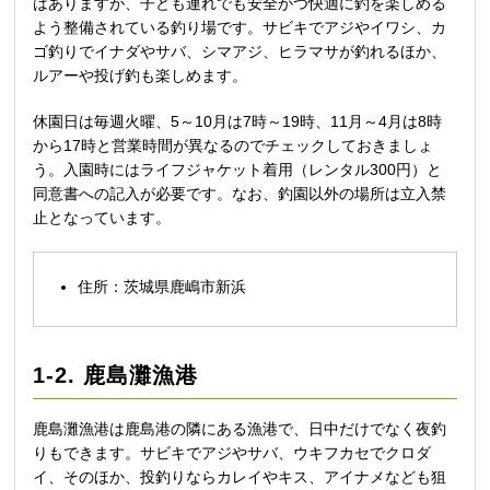
はありますが、子ども連れでも安全かつ快適に釣を楽しめる
よう整備されている釣り場です。サビキでアジやイワシ、カ
ゴ釣りでイナダやサバ、シマアジ、ヒラマサが釣れるほか、
ルアーや投げ釣も楽しめます。
休園日は毎週火曜、5～10月は7時～19時、11月～4月は8時
から17時と営業時間が異なるのでチェックしておきましょ
う。入園時にはライフジャケット着用（レンタル300円）と
同意書への記入が必要です。なお、釣園以外の場所は立入禁
止となっています。
住所：茨城県鹿嶋市新浜
1-2. 鹿島灘漁港
鹿島灘漁港は鹿島港の隣にある漁港で、日中だけでなく夜釣
りもできます。サビキでアジやサバ、ウキフカセでクロダ
イ、そのほか、投釣りならカレイやキス、アイナメなども狙